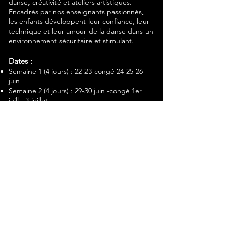
danse, créativité et ateliers artistiques.
Encadrés par nos enseignants passionnés,
les enfants développent leur confiance, leur
technique et leur amour de la danse dans un
environnement sécuritaire et stimulant.
Dates :
Semaine 1 (4 jours) : 22-23-congé 24-25-26
juin
Semaine 2 (4 jours) : 29-30 juin -congé 1er
juill.- 3 juillet
Semaine 3 : 6 au 10 juillet
Semaine 4 : 13 au 17 juillet
Semaine 5 : 20 au 24 juillet
Semaine 6 : 27 au 31 juillet
Semaine 7 : 3 au 7 août
Semaine 8 : 10 au 14 août
Semaine 9 : 17 au 21 août
Points forts du programme :
Formation multistyles : hip-hop, jazz,
contemporain, lyrique, ballet
Chorégraphies quotidiennes et ateliers
créatifs