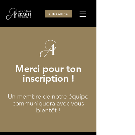
S'INSCRIRE
Merci pour ton
inscription !
Un membre de notre équipe
communiquera avec vous
bientôt !